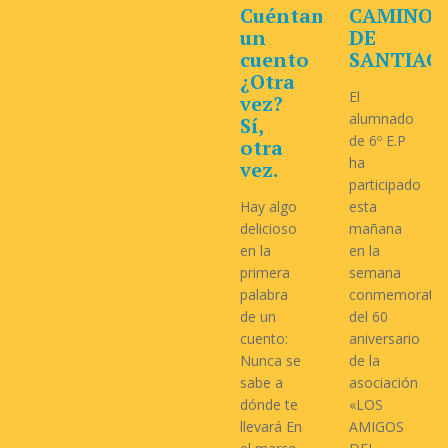
Cuéntame
CAMINO
un
DE
cuento
SANTIAG
¿Otra
El
vez?
alumnado
Sí,
de 6º E.P
otra
ha
vez.
participado
Hay algo
esta
delicioso
mañana
en la
en la
primera
semana
palabra
conmemorativ
de un
del 60
cuento:
aniversario
Nunca se
de la
sabe a
asociación
dónde te
«LOS
llevará En
AMIGOS