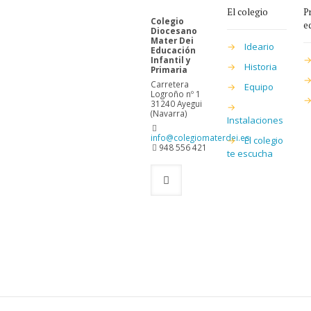
El colegio
P
Colegio
e
Diocesano
Mater Dei
→
Ideario
Educación
Infantil y
→
Historia
Primaria
Carretera
→
Equipo
Logroño nº 1
31240 Ayegui
→
(Navarra)
Instalaciones
info@colegiomaterdei.es
→
El colegio
948 556 421
te escucha